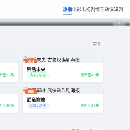
热播
电影
电视剧
综艺
动漫
短剧
热播
悬疑 / 犯罪
›
更多
高分
锦绣未央
新至32集
更新至40集
古装 / 权谋
爽剧
武道巅峰
新至20集
更新至36集
武侠 / 动作