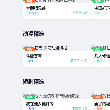
热播
新季
奔跑吧兄弟
中国好声
更新至12期
真人秀
音乐
动漫精选
霸榜
高分
斗破苍穹
凡人修仙
更新至156集
玄幻
修仙
短剧精选
热播
热议
我在他乡挺好的
妻子的秘
更新至18集
都市
情感