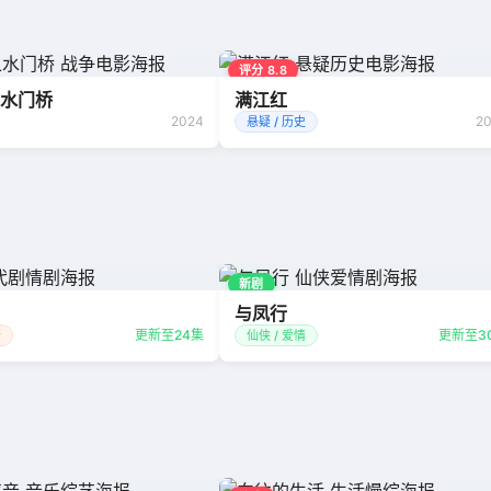
评分 8.8
水门桥
满江红
2024
2
悬疑 / 历史
新剧
与凤行
更新至24集
更新至3
情
仙侠 / 爱情