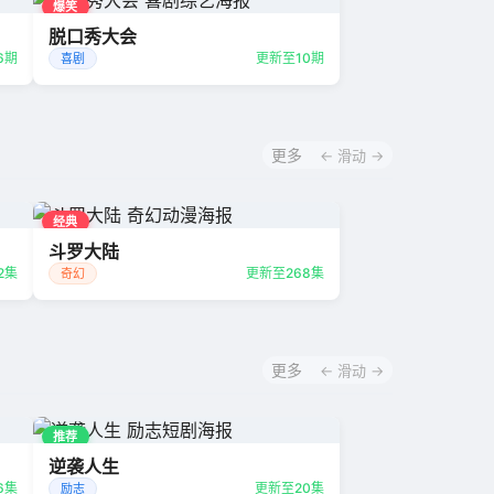
爆笑
脱口秀大会
6期
更新至10期
喜剧
更多
← 滑动 →
经典
斗罗大陆
2集
更新至268集
奇幻
更多
← 滑动 →
推荐
逆袭人生
6集
更新至20集
励志