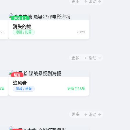
更多
← 滑动 →
评分 8.2
消失的她
023
2023
悬疑 / 犯罪
更多
← 滑动 →
精选
追风者
0集
更新至18集
谍战 / 悬疑
更多
← 滑动 →