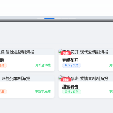
热播
踪
春暖花开
更新至16集
更
 悬疑
现代 / 爱情
甜宠
甜蜜暴击
更新至28集
更
 犯罪
爱情 / 喜剧