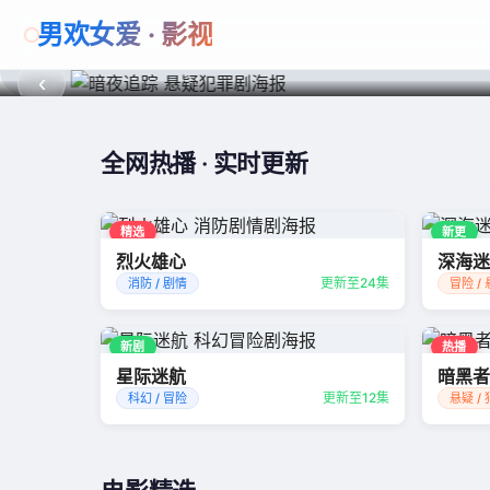
男欢女爱 · 影视
暗夜追踪
‹
全网热播 · 实时更新
精选
新更
烈火雄心
深海迷
更新至24集
消防 / 剧情
冒险 /
新剧
热播
星际迷航
暗黑者
更新至12集
科幻 / 冒险
悬疑 /