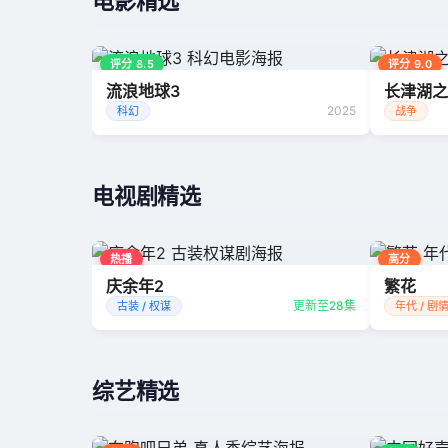
电影精选
评分 8.5
评分 9.0
流浪地球3
长津湖之
2025
科幻
战争
电视剧精选
热播
高分
庆余年2
繁花
更新至28集
古装 / 权谋
年代 / 剧
综艺精选